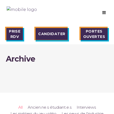
PRISE
PORTES
CANDIDATER
RDV
OUVERTES
Archive
All
Ancien.ne.s étudiant.e.s
Interviews
Les métiers du jeu vidéo
Les news de l'industrie