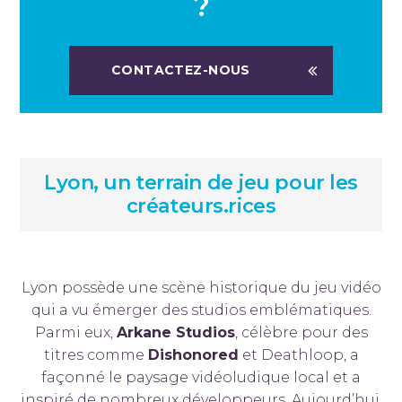
?
CONTACTEZ-NOUS
Lyon, un terrain de jeu pour les
créateurs.rices
Lyon possède une scène historique du jeu vidéo
qui a vu émerger des studios emblématiques.
Parmi eux,
Arkane Studios
, célèbre pour des
titres comme
Dishonored
et Deathloop, a
façonné le paysage vidéoludique local et a
inspiré de nombreux développeurs. Aujourd’hui,